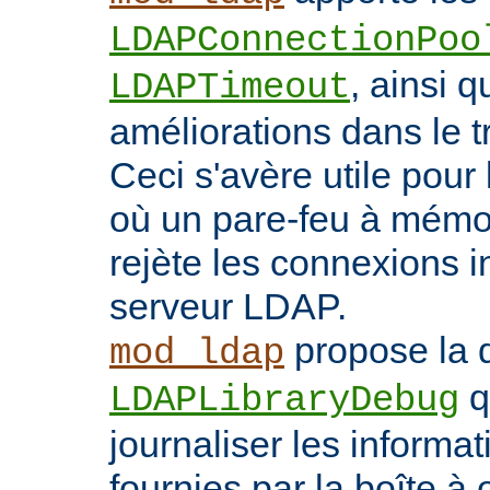
LDAPConnectionPoo
, ainsi q
LDAPTimeout
améliorations dans le t
Ceci s'avère utile pour 
où un pare-feu à mémoir
rejète les connexions i
serveur LDAP.
propose la d
mod_ldap
q
LDAPLibraryDebug
journaliser les inform
fournies par la boîte à 