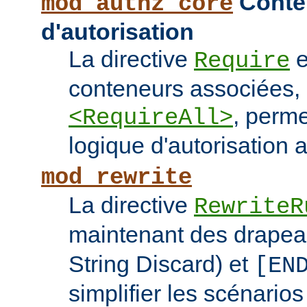
Conten
mod_authz_core
d'autorisation
La directive
e
Require
conteneurs associées
, perme
<RequireAll>
logique d'autorisation 
mod_rewrite
La directive
RewriteR
maintenant des drape
String Discard) et
[EN
simplifier les scénarios