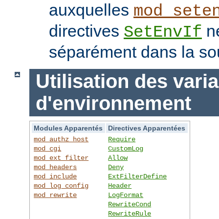
auxquelles
mod_sete
directives
ne
SetEnvIf
séparément dans la so
Utilisation des vari
d'environnement
Modules Apparentés
Directives Apparentées
mod_authz_host
Require
mod_cgi
CustomLog
mod_ext_filter
Allow
mod_headers
Deny
mod_include
ExtFilterDefine
mod_log_config
Header
mod_rewrite
LogFormat
RewriteCond
RewriteRule