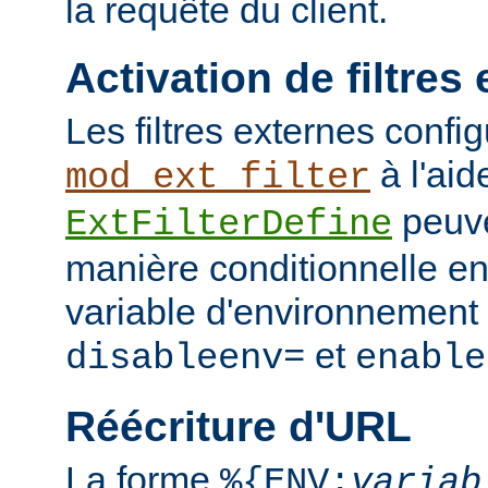
la requête du client.
Activation de filtres
Les filtres externes confi
à l'aid
mod_ext_filter
peuve
ExtFilterDefine
manière conditionnelle en
variable d'environnement 
et
disableenv=
enable
Réécriture d'URL
La forme
%{ENV:
variab