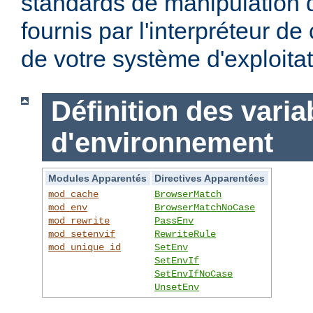
standards de manipulation 
fournis par l'interpréteur d
de votre système d'exploitat
Définition des varia
d'environnement
Modules Apparentés
Directives Apparentées
mod_cache
BrowserMatch
mod_env
BrowserMatchNoCase
mod_rewrite
PassEnv
mod_setenvif
RewriteRule
mod_unique_id
SetEnv
SetEnvIf
SetEnvIfNoCase
UnsetEnv