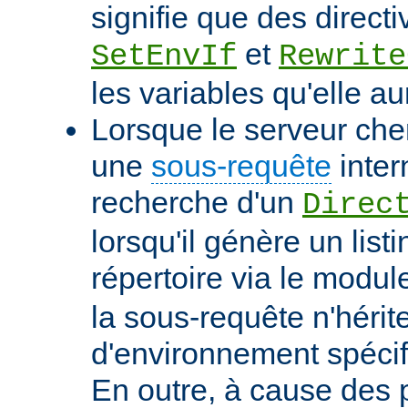
signifie que des directi
et
SetEnvIf
Rewrite
les variables qu'elle au
Lorsque le serveur che
une
sous-requête
inter
recherche d'un
Direc
lorsqu'il génère un list
répertoire via le modu
la sous-requête n'hérit
d'environnement spécif
En outre, à cause des 